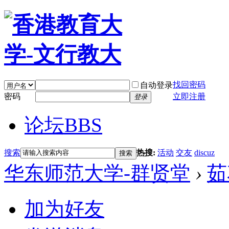
找回密码
自动登录
密码
立即注册
登录
论坛
BBS
搜索
热搜:
活动
交友
discuz
搜索
华东师范大学-群贤堂
›
茹
加为好友