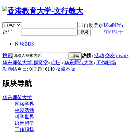
找回密码
自动登录
密码
立即注册
登录
论坛
BBS
搜索
热搜:
活动
交友
discuz
搜索
华东师范大学-群贤堂
»
论坛
›
华东师范大学
›
工作职场
发新帖
今日:
0
|
主题:
6149
|
收藏本版
版块导航
华东师范大学
网络学界
校园活动
科学世界
语音留学
工作职场