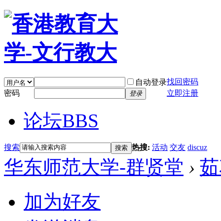
找回密码
自动登录
密码
立即注册
登录
论坛
BBS
搜索
热搜:
活动
交友
discuz
搜索
华东师范大学-群贤堂
›
茹
加为好友